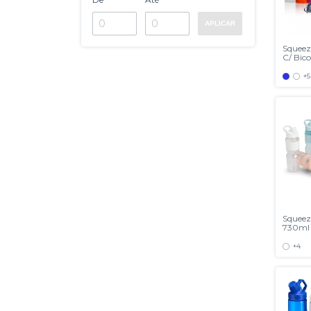
APLICAR
Squeez
C/ Bic
+5
Squeez
730ml
+4