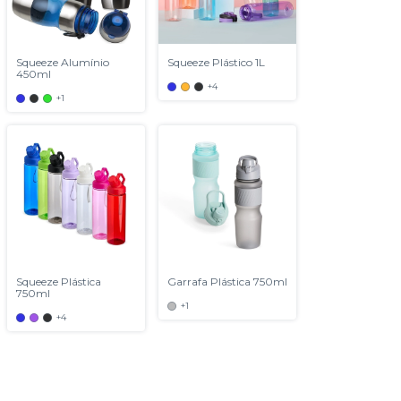
Squeeze Alumínio
Squeeze Plástico 1L
450ml
+4
+1
Squeeze Plástica
Garrafa Plástica 750ml
750ml
+1
+4