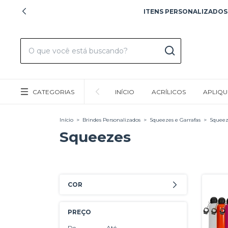
ITENS PERSONALIZADOS!
CATEGORIAS
INÍCIO
ACRÍLICOS
APLIQU
Início
>
Brindes Personalizados
>
Squeezes e Garrafas
>
Squeez
Squeezes
COR
PREÇO
De
Até