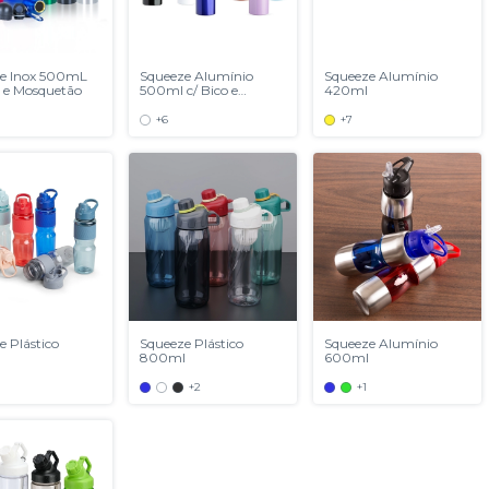
e Inox 500mL
Squeeze Alumínio
Squeeze Alumínio
o e Mosquetão
500ml c/ Bico e
420ml
Mosquetão
+6
+7
e Plástico
Squeeze Plástico
Squeeze Alumínio
800ml
600ml
+2
+1