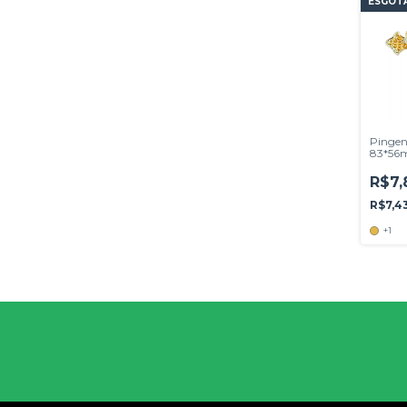
ESGOT
Pingen
83*56
R$7,
R$7,4
+1