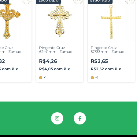
ADO
ESGOTADO
ESGOTADO
te Cruz
Pingente Cruz
Pingente Cruz
mm | Zamac
62*41mm | Zamac
57*33mm | Zamac
82
R$4,26
R$2,65
3
com
Pix
R$4,05
com
Pix
R$2,52
com
Pix
+1
+1