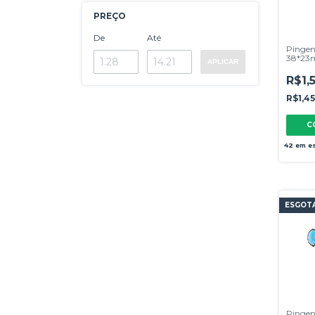
PREÇO
De
Até
Pingen
38*23m
APLICAR
Turque
R$1,
R$1,4
42
em e
ESGOT
Pingen