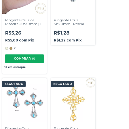
Pingente Cruz de
Pingente Cruz
Madeira 20*30mm | 10
31*20mm | Resina
UN
Turquesa
R$5,26
R$1,28
R$5,00
com
Pix
R$1,22
com
Pix
+1
COMPRAR
15
em estoque
ESGOTADO
ESGOTADO
Pingente Cruz
Pingente Cruz