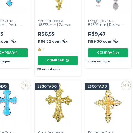
te Cruz
Cruz Arabesca
Pingente Cruz
m | Resina
48*73mm | Zamac
87*49mm | Resina
sa
Turquesa
53
R$6,55
R$9,47
5
com
Pix
R$6,22
com
Pix
R$9,00
com
Pix
+1
COMPRAR
COMPRAR
stoque
10
em estoque
23
em estoque
ADO
ESGOTADO
ESGOTADO
te Cruz
Cruz Arabesca
Pingente Cruz