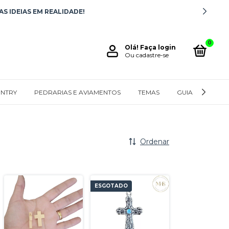
S IDEIAS EM REALIDADE!
0
Olá!
Faça login
Ou cadastre-se
NTRY
PEDRARIAS E AVIAMENTOS
TEMAS
GUIA DE MEDID
Ordenar
ESGOTADO