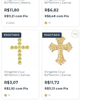
80*59mm | Resina
89*60mm | Zamac
Turquesa
R$11,80
R$6,82
R$11,21
com
Pix
R$6,48
com
Pix
2 cores
+1
ESGOTADO
ESGOTADO
Pingente Cruz
Pingente Cruz
65*45mm | Zamac
82*64mm | Zamac
R$3,07
R$11,72
R$2,92
com
Pix
R$11,13
com
Pix
+1
+1