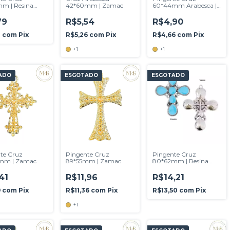
m | Resina
42*60mm | Zamac
60*44mm Arabesca |
sa
Zamac
79
R$5,54
R$4,90
0
com
Pix
R$5,26
com
Pix
R$4,66
com
Pix
+1
+1
ADO
ESGOTADO
ESGOTADO
te Cruz
Pingente Cruz
Pingente Cruz
mm | Zamac
89*55mm | Zamac
80*62mm | Resina
Turquesa
41
R$11,96
R$14,21
9
com
Pix
R$11,36
com
Pix
R$13,50
com
Pix
+1