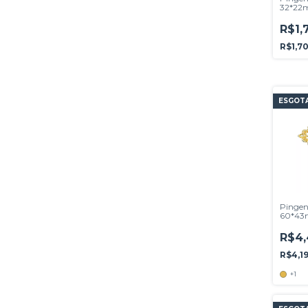
32*22m
Turque
R$1,
R$1,7
ESGOT
Pingen
60*43
R$4,
R$4,1
+1