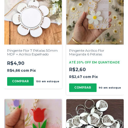
Pingente Flor 7 Pétalas 50mm
Pingente Acrílico Flor
MDF + Acrílico Espelhado
Margarida 6 Pétalas
R$4,90
ATÉ 20% OFF
EM QUANTIDADE
R$2,60
R$4,66
com
Pix
R$2,47
com
Pix
COMPRAR
150
em estoque
COMPRAR
90
em estoque