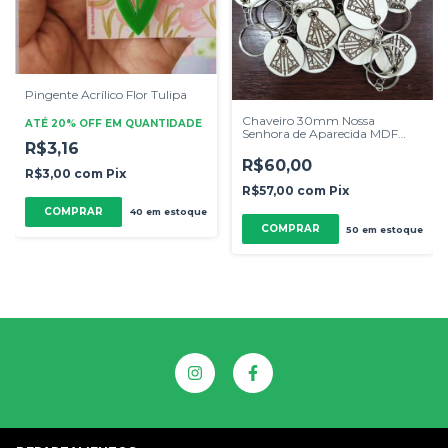
Pingente Acrílico Flor Tulipa
Chaveiro 30mm Nossa
ATÉ 20% OFF
EM QUANTIDADE
Senhora de Aparecida MDF
R$3,16
Branco 3mm 50 Unidades
R$60,00
R$3,00
com
Pix
R$57,00
com
Pix
COMPRAR
40
em estoque
50
em estoque