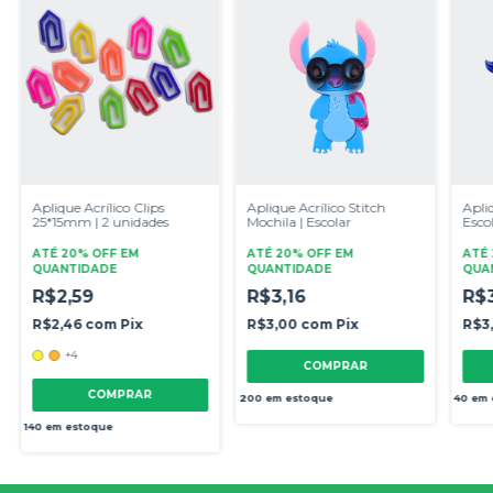
Aplique Acrílico Clips
Aplique Acrílico Stitch
Apliq
25*15mm | 2 unidades
Mochila | Escolar
Esco
ATÉ 20% OFF
EM
ATÉ 20% OFF
EM
ATÉ
QUANTIDADE
QUANTIDADE
QUA
R$2,59
R$3,16
R$
R$2,46
com
Pix
R$3,00
com
Pix
R$3
+4
COMPRAR
COMPRAR
200
em estoque
40
em 
140
em estoque