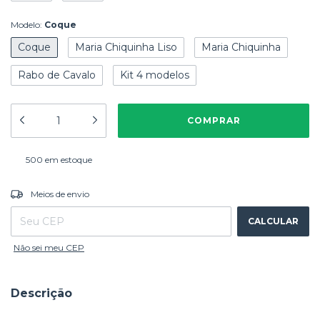
Modelo:
Coque
Coque
Maria Chiquinha Liso
Maria Chiquinha
Rabo de Cavalo
Kit 4 modelos
500
em estoque
ALTERAR CEP
Entregas para o CEP:
Meios de envio
CALCULAR
Não sei meu CEP
Descrição